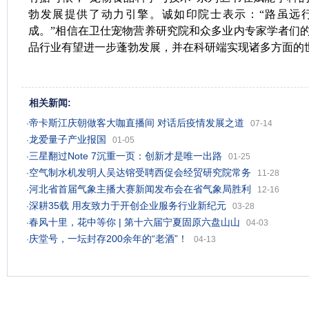
勃发展提供了动力引擎。诚如印院士表示：“路虽远
成。”相信在卫仕宠物营养研究院和众多业内专家学者们
品行业有望进一步蓬勃发展，并在科研端实现诸多方面的
相关新闻:
帝卡斯江庆朝做客大咖直播间 对话后疫情发展之道
·
07-14
龙爱量子产业报国
·
01-05
三星翻过Note 7沉重一页：创新才是唯一出路
·
01-25
空气制水机发明人吴达镕受聘西促会经贸研究院常务
·
11-28
河北省首届气象主播大赛新闻发布会在省气象局胜利
·
12-16
深耕35载 用友致力于开创企业服务行业新纪元
·
03-28
春风十里，花中等你 | 第十六届宁夏固原六盘山山
·
04-03
庆堂号，一坛封存200余年的“老酒”！
·
04-13